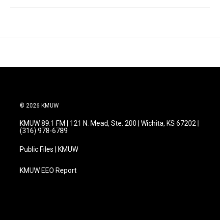
© 2026 KMUW
KMUW 89.1 FM | 121 N. Mead, Ste. 200 | Wichita, KS 67202 |
(316) 978-6789
Public Files | KMUW
KMUW EEO Report